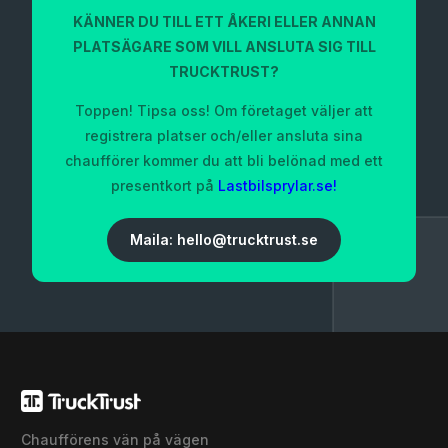
KÄNNER DU TILL ETT ÅKERI ELLER ANNAN
PLATSÄGARE SOM VILL ANSLUTA SIG TILL
TRUCKTRUST?
Toppen! Tipsa oss! Om företaget väljer att
registrera platser och/eller ansluta sina
chaufförer kommer du att bli belönad med ett
presentkort på
Lastbilsprylar.se!
Maila: hello@trucktrust.se
Chaufförens vän på vägen